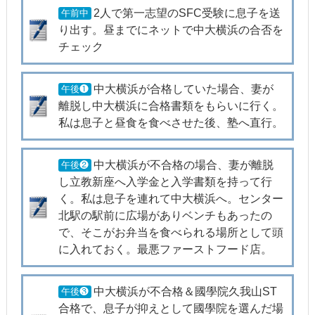
2人で第一志望のSFC受験に息子を送
午前中
り出す。昼までにネットで中大横浜の合否を
チェック
中大横浜が合格していた場合、妻が
午後❶
離脱し中大横浜に合格書類をもらいに行く。
私は息子と昼食を食べさせた後、塾へ直行。
中大横浜が不合格の場合、妻が離脱
午後❷
し立教新座へ入学金と入学書類を持って行
く。私は息子を連れて中大横浜へ。センター
北駅の駅前に広場がありベンチもあったの
で、そこがお弁当を食べられる場所として頭
に入れておく。最悪ファーストフード店。
中大横浜が不合格＆國學院久我山ST
午後❸
合格で、息子が抑えとして國學院を選んだ場