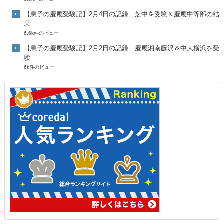
【息子の慶應受験記】2月4日の記録 芝中を受験＆慶應中等部の結
果
6.6k件のビュー
【息子の慶應受験記】2月2日の記録 慶應湘南藤沢＆中大横浜を受
験
6k件のビュー