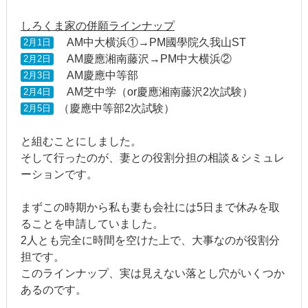
しろくま家の併願ラインナップ
AM中大横浜①→PM國學院久我山ST
2月1日
AM慶應湘南藤沢→PM中大横浜②
2月2日
AM慶應中等部
2月3日
AM芝中学（or慶應湘南藤沢2次試験）
2月4日
（慶應中等部2次試験）
2月5日
と組むことにしました。
そして行ったのが、妻との役割分担の相談＆シミュレ
ーションです。
まずこの時期から私も妻も会社には5日まで休みを取
ることを申請していました。
2人とも完全に時間を空けた上で、大事なのが役割分
担です。
このラインナップ、実は見えない落とし穴がいくつか
あるのです。