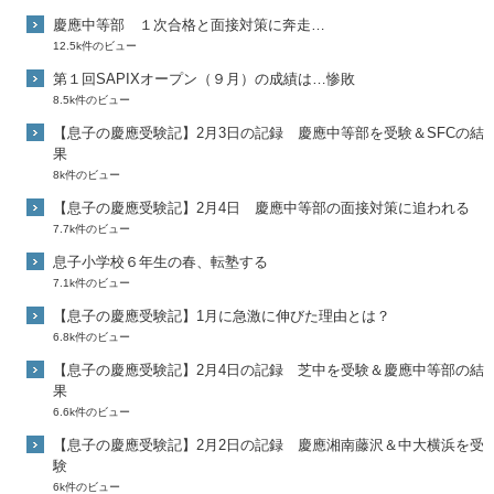
慶應中等部 １次合格と面接対策に奔走…
12.5k件のビュー
第１回SAPIXオープン（９月）の成績は…惨敗
8.5k件のビュー
【息子の慶應受験記】2月3日の記録 慶應中等部を受験＆SFCの結
果
8k件のビュー
【息子の慶應受験記】2月4日 慶應中等部の面接対策に追われる
7.7k件のビュー
息子小学校６年生の春、転塾する
7.1k件のビュー
【息子の慶應受験記】1月に急激に伸びた理由とは？
6.8k件のビュー
【息子の慶應受験記】2月4日の記録 芝中を受験＆慶應中等部の結
果
6.6k件のビュー
【息子の慶應受験記】2月2日の記録 慶應湘南藤沢＆中大横浜を受
験
6k件のビュー