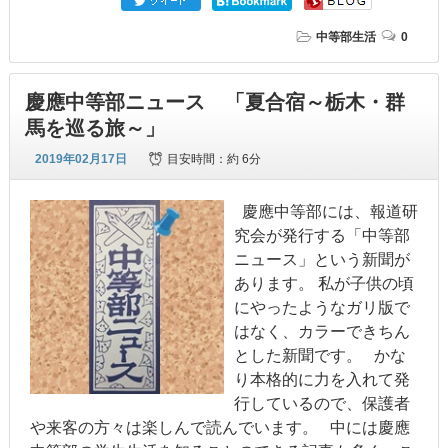
中等部生活
0
慶應中等部ニュース 「夏合宿～栃木・群
馬を巡る旅～」
2019年02月17日
目安時間：
約 6分
慶應中等部には、報道研
究会が発行する「中等部
ニュース」という新聞が
あります。 私が子供の頃
にやったようなガリ版で
はなく、カラーできちん
とした新聞です。 かな
り本格的に力を入れて発
行しているので、保護者
や来客の方々は楽しんで読んでいます。 中には慶應