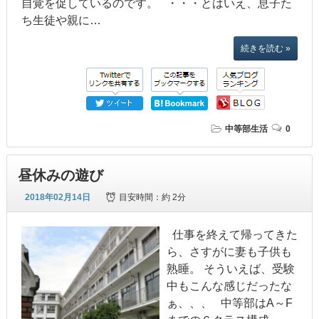
自覚を促しているのです。 ・・・とはいえ、息子た
ち生徒や親に…
続きを読む »
中等部生活
0
昼休みの遊び
2018年02月14日
目安時間：
約 2分
仕事を終えて帰ってきた
ら、さすがに妻も子供も
熟睡。 そういえば、受験
中もこんな感じだったな
ぁ、、、 中等部はA～F