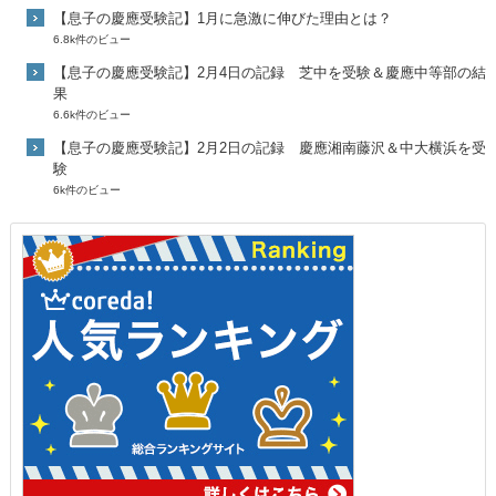
【息子の慶應受験記】1月に急激に伸びた理由とは？
6.8k件のビュー
【息子の慶應受験記】2月4日の記録 芝中を受験＆慶應中等部の結
果
6.6k件のビュー
【息子の慶應受験記】2月2日の記録 慶應湘南藤沢＆中大横浜を受
験
6k件のビュー