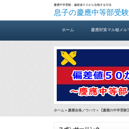
慶應中学受験…偏差値５０から合格する方法
息子の慶應中等部受
ホーム
慶應対策マル秘メル
ホーム
»
慶應合格ノウハウ
» 【慶應の中学受験