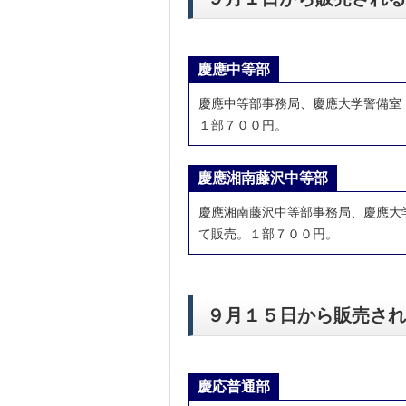
慶應中等部
慶應中等部事務局、慶應大学警備室
１部７００円。
慶應湘南藤沢中等部
慶應湘南藤沢中等部事務局、慶應大
て販売。１部７００円。
９月１５日から販売され
慶応普通部