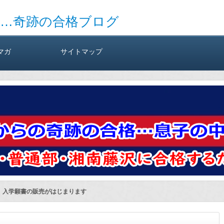
験…奇跡の合格ブログ
マガ
サイトマップ
】入学願書の販売がはじまります