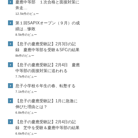
慶應中等部 １次合格と面接対策に
奔走…
12.5k件のビュー
第１回SAPIXオープン（９月）の成
績は…惨敗
8.5k件のビュー
【息子の慶應受験記】2月3日の記
録 慶應中等部を受験＆SFCの結果
8k件のビュー
【息子の慶應受験記】2月4日 慶應
中等部の面接対策に追われる
7.7k件のビュー
息子小学校６年生の春、転塾する
7.1k件のビュー
【息子の慶應受験記】1月に急激に
伸びた理由とは？
6.8k件のビュー
【息子の慶應受験記】2月4日の記
録 芝中を受験＆慶應中等部の結果
6.6k件のビュー