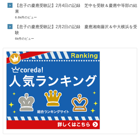
【息子の慶應受験記】2月4日の記録 芝中を受験＆慶應中等部の結
果
6.6k件のビュー
【息子の慶應受験記】2月2日の記録 慶應湘南藤沢＆中大横浜を受
験
6k件のビュー