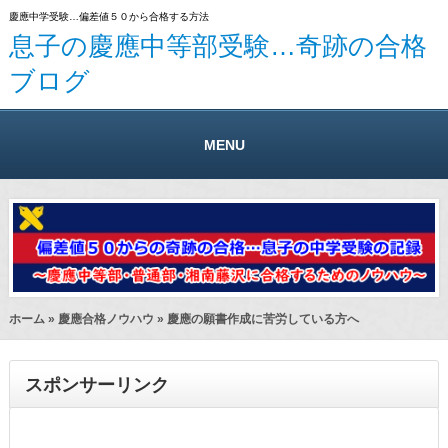
慶應中学受験…偏差値５０から合格する方法
息子の慶應中等部受験…奇跡の合格
ブログ
MENU
ホーム
»
慶應合格ノウハウ
» 慶應の願書作成に苦労している方へ
スポンサーリンク