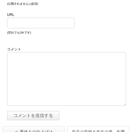
(公開されません) (必須)
URL
(空白でもOKです)
コメント
≪ 夏休みの仕上げは
息子小学校６年生の春、転塾