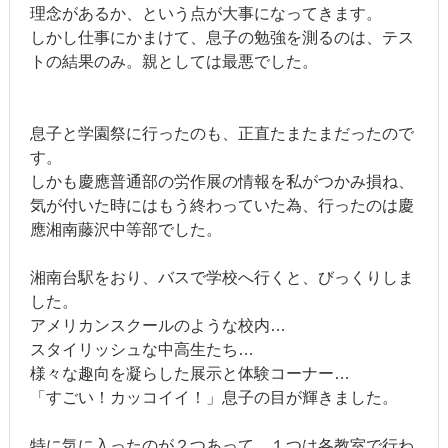
理念があるか、という点が大事になってきます。
しかし仕事にかまけて、息子の勉強を測るのは、テス
トの結果のみ。親としては最悪でした。
息子と学園祭に行ったのも、正直たまたまだったので
す。
しかも慶應普通部の労作展の情報を私がつかみ損ね、
気が付いた時にはもう終わっていた為、行ったのは慶
應湘南藤沢中等部でした。
湘南台駅をおり、バスで学校へ行くと、びっくりしま
した。
アメリカンスクールのような校内…
スタイリッシュな中高生たち…
様々な趣向を凝らした展示と体験コーナー…
「すごい！カッコイイ！」息子の目が輝きました。
特に気に入ったのが２つあって、１つは各教室で行わ