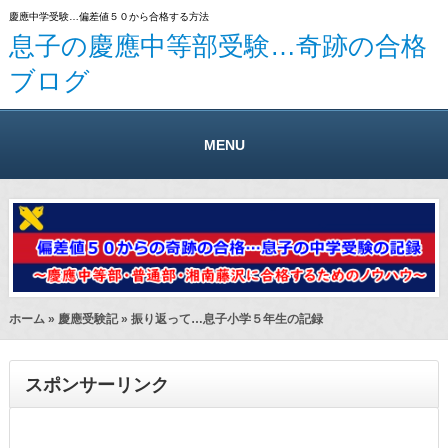
慶應中学受験…偏差値５０から合格する方法
息子の慶應中等部受験…奇跡の合格
ブログ
MENU
ホーム
»
慶應受験記
» 振り返って…息子小学５年生の記録
スポンサーリンク