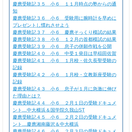
慶應受験記３５ 小６ １１月時点の塾からの通
知
慶應受験記３６ 小６ 受験用に腕時計を早めに
プレゼントし慣れさせよう
慶應受験記３７ 小６ 慶應そっくり模試の結果
慶應受験記３８ 小６ １２月の首都模試の結果
慶應受験記３９ 小６ 息子の併願作戦を公開
慶應受験記４０ 小６ 中受１発目は早稲田佐賀
慶應受験記４１ 小６ １月校・佐久長聖受験の
記録
慶應受験記４２ 小６ １月校・立教新座受験の
記録
慶應受験記４３ 小６ 息子が１月に急激に伸び
た理由とは？
慶應受験記４４ 小６ ２月１日の受験ドキュメ
ント…中大横浜＆国学院久我山ST
慶應受験記４５ 小６ ２月２日の受験ドキュメ
ント…慶應湘南藤沢＆中大横浜
慶應受験記４６ 小６ ２月３日の受験ドキュメ