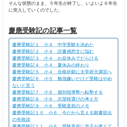
そんな状態のまま、５年生が終了し、いよいよ６年生
に突入していくのでした。
慶應受験記の記事一覧
慶應受験記１ 小４ 中学受験を決めた
慶應受験記２ 小４ 読書感想文に悩む
慶應受験記３ 小４ お盆休みでだらける
慶應受験記４ 小４ 夏休みの終わり
慶應受験記５ 小４ 合格祈願に太宰府天満宮へ
慶應受験記６ 小５ 勉強嫌いだけど受験はやめ
ないと言う
慶應受験記７ 小６ 個別指導塾へ転塾する
慶應受験記８ 小６ 志望校選びの考え方
慶應受験記９ 小６ 受験直前のメモ
慶應受験記１０ 小６ 今だから言える願書提出
の失敗談
慶應受験記１１ 小６ 受験直前に息子が考えて